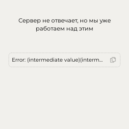
Сервер не отвечает, но мы уже
работаем над этим
Error: (intermediate value)(intermediate value)(intermediate value).replaceAll is not a function