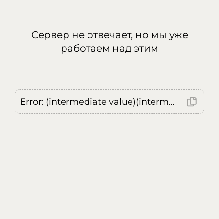
Сервер не отвечает, но мы уже
работаем над этим
Error: (intermediate value)(intermediate value)(intermediate value).replaceAll is not a function