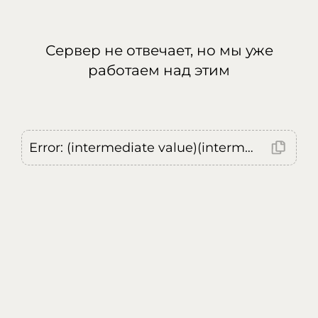
Сервер не отвечает, но мы уже
работаем над этим
Error: (intermediate value)(intermediate value)(intermediate value).replaceAll is not a function