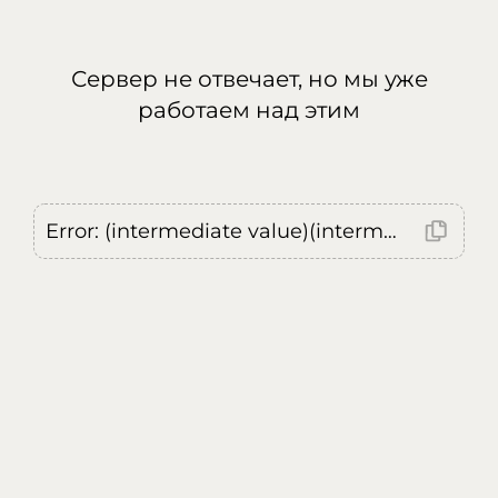
Сервер не отвечает, но мы уже
работаем над этим
Error: (intermediate value)(intermediate value)(intermediate value).replaceAll is not a function