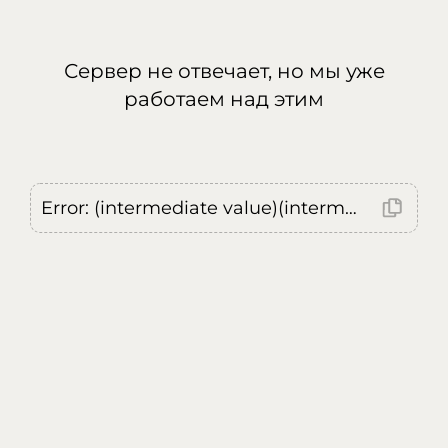
Сервер не отвечает, но мы уже
работаем над этим
Error: (intermediate value)(intermediate value)(intermediate value).replaceAll is not a function