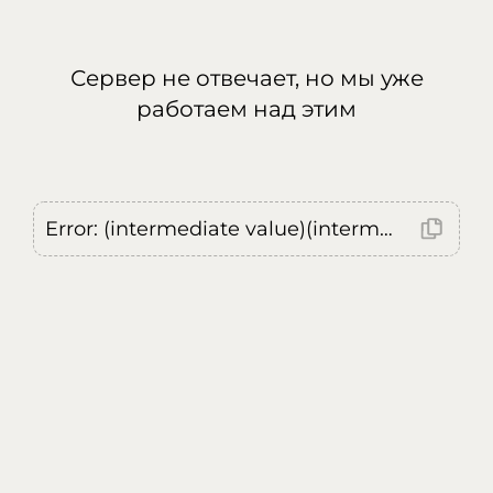
Сервер не отвечает, но мы уже
работаем над этим
Error: (intermediate value)(intermediate value)(intermediate value).replaceAll is not a function