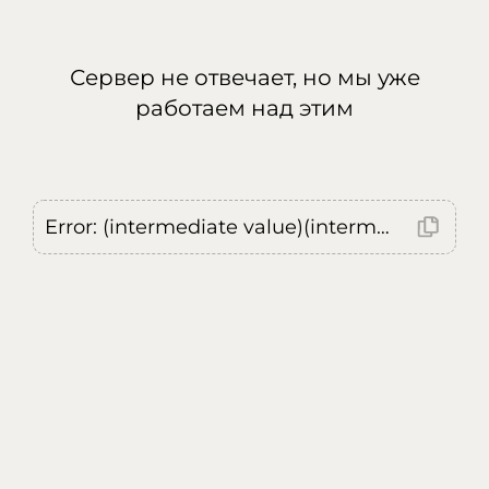
Сервер не отвечает, но мы уже
работаем над этим
Error: (intermediate value)(intermediate value)(intermediate value).replaceAll is not a function