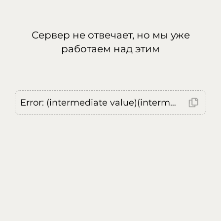
Сервер не отвечает, но мы уже
работаем над этим
Error: (intermediate value)(intermediate value)(intermediate value).replaceAll is not a function